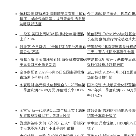
恒利决策 咳痰机对慢阻肺患者有用！辅助
金元速配 现货黄金、现货白银
排痰，减轻气道阻塞，提升患者生活质量
与呼吸舒适度
一鼎盈 美国上周MBA抵押贷款申请指数
诚信配资 Cathie Wood旗舰
上升2.8%
长连跌 疫情后行情轮动致其
股天下 今日辟谣：“全国12315平台发布退
芒果配资 “北京警察真是好样
费公告”不实
二天，警方找回乘客遗失包裹
海越互赢 贵金属涨势延续 白银价格突破90
交易鑫优配 收评：两市午后
美元关口再创历史新高
银行保险板块跌幅居前
金多多配资 2025年6月15日全国主要批发
启云科技 2025年6月15日全
市场萝卜价格行情
场葡萄价格行情
华夏理财 鑫元科技创新混合A：2025年第
国鸣投资 大成动态量化配置策
一季度利润287.89万元 净值增长率3.83%
2025年第一季度利润127.34
率11.62%
金富宝 新一代奥迪Q5L或年底上市！26款
红领金服 吉利这次悄悄给帝
配置调整跌破25万，等新or抄底
结果全车都升级了
盈远期策略 为何《亮剑》让人“一看就陷”
掌牛宝 尺度惊艳，HBO的8.
李云龙圈粉无数可不止是敢打敢拼
猛了