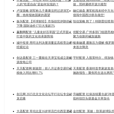
申银优配 一年吃掉 4000 亿枚鸡蛋！中国
互盈在线 我MiniMax，用实
人的“吃蛋自由”是如何实现的？
据，照样屠榜开源大模型
卢深策略 胡军称儿子康康没想过进演艺
融亿操盘 澳军机闯未经中方
圈：他有报效国家的愿望
侵闯中国西沙群岛领空!
振兴配资 【环球财经】市场担忧伊朗供应
恒信策略 怒了！特朗普狂喷美
下降 国际油价17日大涨超3%
赢翻网配资 “儿童友好百草园”正式开园！
优配交易 广州多部门组团亮相
打造中医药文化传承新阵地
聚力创新药械加速跑
城中投资 用司法判决厘清董监高权责边界|
银泰融通 通胀压力缓解 俄罗
经观社论
来首次降息
创达盈配资 三一重能在天津宝坻成立新能
宇轩配资 入股英特尔，得加钱
源发电公司
天天配资网 财政部：前八月证券交易印花
天美配资 香港特首李家超发
税收入同比增81.7%
施政报告：聚焦民生送出惠民“
创元网 2025北京文化论坛平行论坛专业沙
升融配资 社保连续重仓超5年
龙启幕
批科技巨头获基金大举加仓
大圣配资 哥伦比亚16岁球员巴伦西亚遭遇
金控配资· 英媒：防英超球队