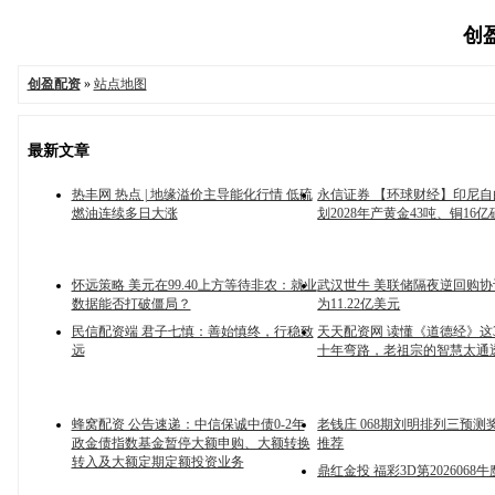
创盈
创盈配资
»
站点地图
最新文章
热丰网 热点 | 地缘溢价主导能化行情 低硫
永信证券 【环球财经】印尼
燃油连续多日大涨
划2028年产黄金43吨、铜16亿
怀远策略 美元在99.40上方等待非农：就业
武汉世牛 美联储隔夜逆回购
数据能否打破僵局？
为11.22亿美元
民信配资端 君子七慎：善始慎终，行稳致
天天配资网 读懂《道德经》这
远
十年弯路，老祖宗的智慧太通
蜂窝配资 公告速递：中信保诚中债0-2年
老钱庄 068期刘明排列三预测
政金债指数基金暂停大额申购、大额转换
推荐
转入及大额定期定额投资业务
鼎红金投 福彩3D第2026068