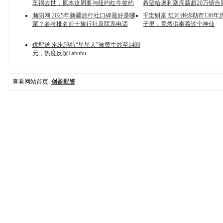
车祸去世，原本这周要与纽约红牛签约
希望给奥利塞周薪超20万镑合
顺阳网 2025年新疆旅行社口碑最好是哪
千宏财富 红河州弥勒市136年
家？参考排名前十旅行社及联系电话
子里，竟然供奉着这个神仙
优配送 泡泡玛特“星星人”被黄牛炒至1400
元，热度反超Labubu
查看网站首页:
创盈配资